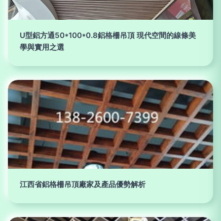
U型鋁方通50*100*0.8鋁格柵吊頂 現代空間的線條美
學與實用之選
江西省鋁格柵吊頂廠家及產品優勢解析