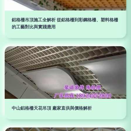
鋁格柵吊頂施工全解析 從鋁格柵到彩鋼格柵、塑料格柵
的工藝對比與實踐應用
中山鋁格柵天花吊頂 廠家直供與價格解析