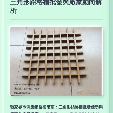
三角形鋁格柵批發與廠家動向解
析
張家界市供應鋁格柵吊頂：三角形鋁格柵批發優勢與