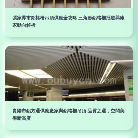
張家界市鋁格柵吊頂供應全攻略 三角形鋁格柵批發與廠
家動向解析
貴陽市鋁方通供應廠家與鋁格柵吊頂 品質之選，空間美
學新高度