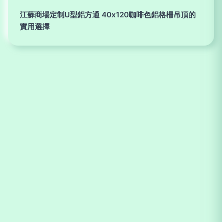
江蘇商場定制U型鋁方通 40x120咖啡色鋁格柵吊頂的
實用選擇